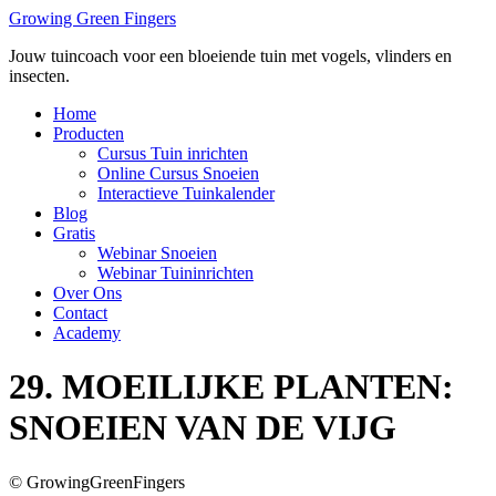
Ga
Growing Green Fingers
naar
Jouw tuincoach voor een bloeiende tuin met vogels, vlinders en
de
insecten.
inhoud
Home
Producten
Cursus Tuin inrichten
Online Cursus Snoeien
Interactieve Tuinkalender
Blog
Gratis
Webinar Snoeien
Webinar Tuininrichten
Over Ons
Contact
Academy
29. MOEILIJKE PLANTEN:
SNOEIEN VAN DE VIJG
© GrowingGreenFingers